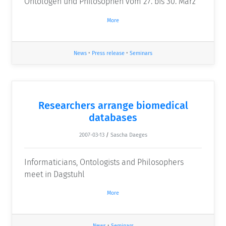
Ontologen und Philosophen vom 27. bis 30. März
More
News
•
Press release
•
Seminars
Researchers arrange biomedical
databases
2007-03-13
/
Sascha Daeges
Informaticians, Ontologists and Philosophers
meet in Dagstuhl
More
News
•
Seminars