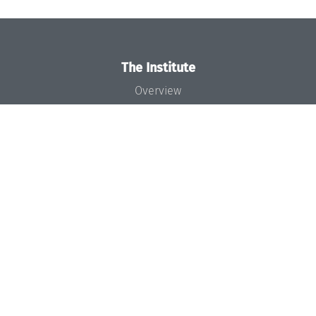
The Institute
Overview
News
Concept and Organization
Team
Bodies and Boards
Funding and Financing
Projects
Press
Dagstuhl's Impact
Jobs
Gender Equality
Good Scientific Practice