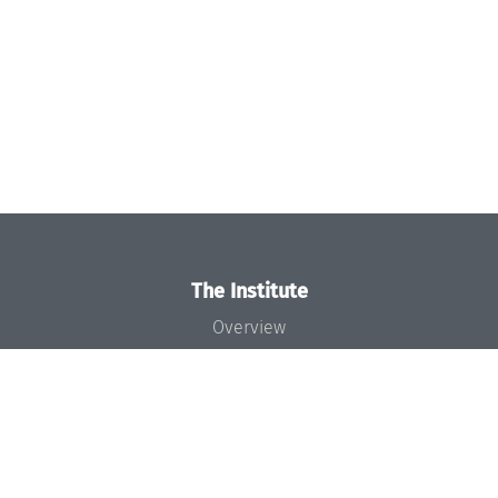
The Institute
Overview
News
Concept and Organization
Team
Bodies and Boards
Funding and Financing