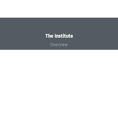
The Institute
Overview
News
Concept and Organization
Team
Bodies and Boards
Funding and Financing
Projects
Press
Dagstuhl's Impact
Jobs
Gender Equality