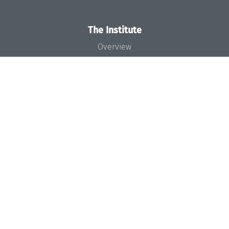
The Institute
Overview
News
Concept and Organization
Team
Bodies and Boards
Funding and Financing
Projects
Press
Dagstuhl's Impact
Jobs
Gender Equality
Good Scientific Practice
Code of Conduct