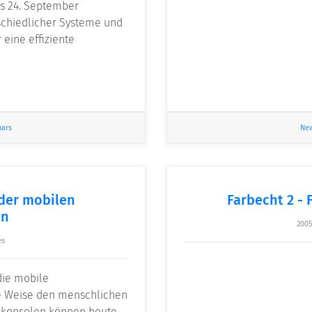
is 24. September
schiedlicher Systeme und
eine effiziente
nars
Ne
 der mobilen
Farbecht 2 - 
on
2005
es
die mobile
e Weise den menschlichen
elkonsolen können heute