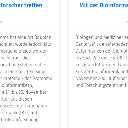
forscher treffen
Mit der Bioinform
s
2
oms hat eine Art Bauplan
Biologen und Mediziner e
schnell wurde jedoch klar,
Genom. Mit den Methoden 
hbrüche erzielt werden
Datenmengen der biomole
nicht aber die
erzeugt. Wie diese große 
Forschung stehen daher
ausgewertet werden kann, 
sse in einem Organismus
aus der Bioinformatik un
r Proteine - des Proteoms
November 2005 auf einer 
ioinformatikern,
und Forschungszentrum für
m 21. bis 25. November
ftler aus diesen
ung des Internationalen
ormatik (IBFI) auf
r Proteomforschung.