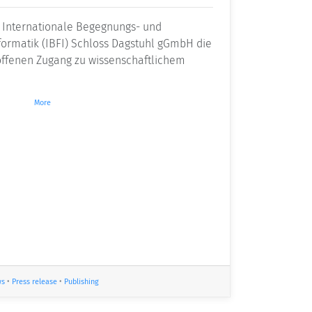
s Internationale Begegnungs- und
formatik (IBFI) Schloss Dagstuhl gGmbH die
 offenen Zugang zu wissenschaftlichem
More
s
•
Press release
•
Publishing