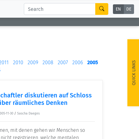
EN
DE
2011
2010
2009
2008
2007
2006
2005
QUICK LINKS
5
haftler diskutieren auf Schloss
über räumliches Denken
005-11-30
/
Sascha Daeges
tionen, mit denen gehen wir Menschen so
nicht registrieren, welche mentalen