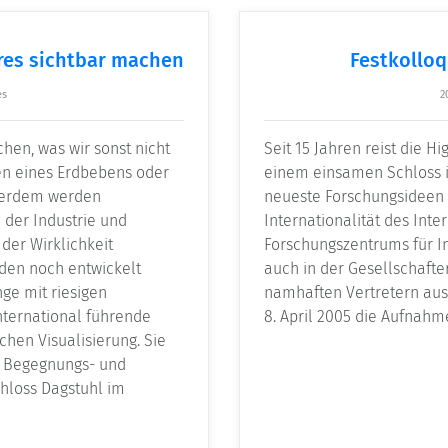
res sichtbar machen
Festkolloq
es
2
en, was wir sonst nicht
Seit 15 Jahren reist die H
en eines Erdbebens oder
einem einsamen Schloss i
ßerdem werden
neueste Forschungsideen u
 der Industrie und
Internationalität des Int
der Wirklichkeit
Forschungszentrums für Inf
en noch entwickelt
auch in der Gesellschafte
e mit riesigen
namhaften Vertretern aus 
nternational führende
8. April 2005 die Aufnahm
chen Visualisierung. Sie
en Begegnungs- und
chloss Dagstuhl im