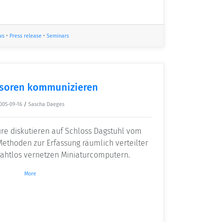
ws
•
Press release
•
Seminars
soren kommunizieren
005-09-16
/
Sascha Daeges
re diskutieren auf Schloss Dagstuhl vom
Methoden zur Erfassung räumlich verteilter
drahtlos vernetzen Miniaturcomputern.
More