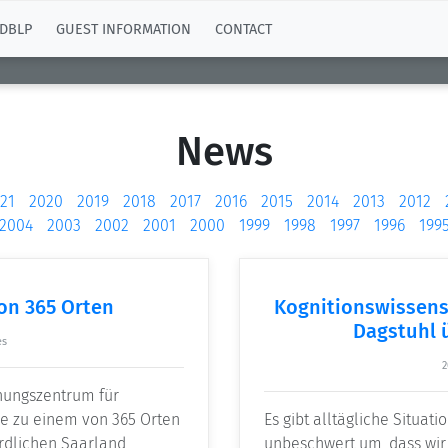
DBLP
GUEST INFORMATION
CONTACT
News
21
2020
2019
2018
2017
2016
2015
2014
2013
2012
2004
2003
2002
2001
2000
1999
1998
1997
1996
199
von 365 Orten
Kognitionswissensc
Dagstuhl 
es
2
hungszentrum für
de zu einem von 365 Orten
Es gibt alltägliche Situa
rdlichen Saarland
unbeschwert um, dass wir 