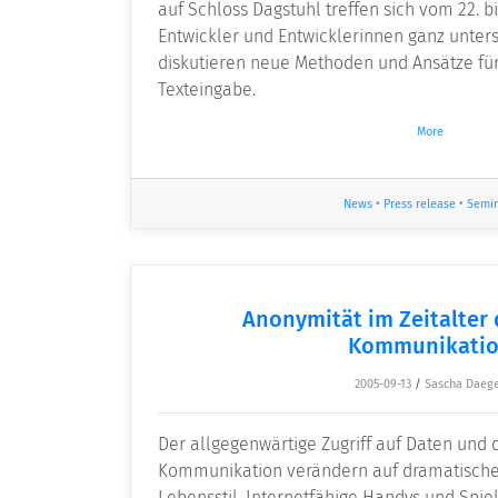
auf Schloss Dagstuhl treffen sich vom 22. b
Entwickler und Entwicklerinnen ganz unter
diskutieren neue Methoden und Ansätze für 
Texteingabe.
More
News
•
Press release
•
Semi
Anonymität im Zeitalter
Kommunikati
2005-09-13
/
Sascha Daeg
Der allgegenwärtige Zugriff auf Daten und 
Kommunikation verändern auf dramatisch
Lebensstil. Internetfähige Handys und Spi