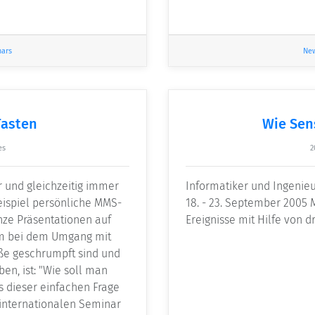
nars
Ne
Tasten
Wie Sen
es
2
 und gleichzeitig immer
Informatiker und Ingenieu
eispiel persönliche MMS-
18. - 23. September 2005 
ze Präsentationen auf
Ereignisse mit Hilfe von 
em bei dem Umgang mit
ße geschrumpft sind und
en, ist: "Wie soll man
s dieser einfachen Frage
 internationalen Seminar