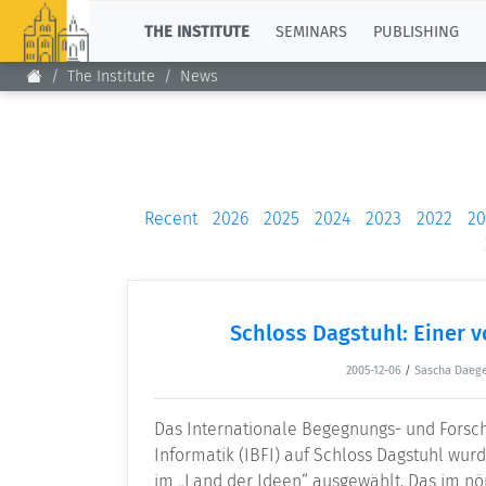
TOP
THE INSTITUTE
SEMINARS
PUBLISHING
The Institute
News
Recent
2026
2025
2024
2023
2022
20
Schloss Dagstuhl: Einer 
2005-12-06
/
Sascha Daeg
Das Internationale Begegnungs- und Forsc
Informatik (IBFI) auf Schloss Dagstuhl wur
im „Land der Ideen“ ausgewählt. Das im nö