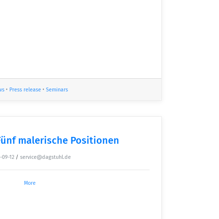
ws
•
Press release
•
Seminars
Fünf malerische Positionen
-09-12
/
service@dagstuhl.de
More