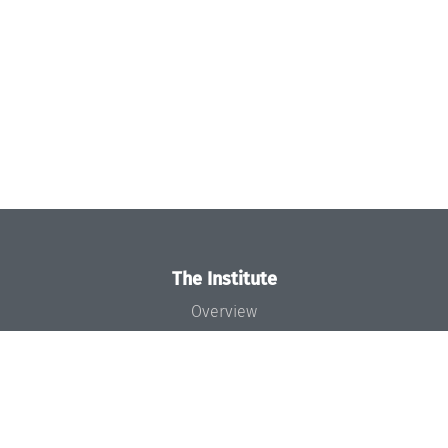
The Institute
Overview
News
Concept and Organization
Team
Bodies and Boards
Funding and Financing