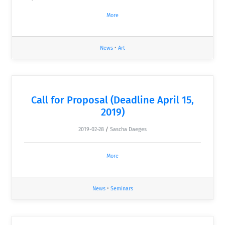
More
News
•
Art
Call for Proposal (Deadline April 15,
2019)
2019-02-28
/
Sascha Daeges
More
News
•
Seminars