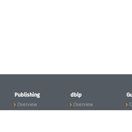
Publishing
dblp
Gu
Overview
Overview
O
To the Publications
To dblp.org
P
Publishing News
dblp News
H
Publishing Team
dblp Team
S