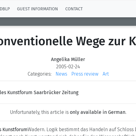
DBLP
GUEST INFORMATION
CONTACT
nventionelle Wege zur 
Angelika Müller
2005-02-24
Categories:
News
Press review
Art
eales Kunstforum Saarbrücker Zeitung
Unfortunately, this article is
only available in German
.
es Kunstforum
Wadern. Logik bestimmt das Handeln auf Schloss Da