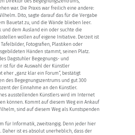
hen Direktor des Begegnungszentrums,
n war. Die Praxis war freilich eine andere:
Wilhelm. Dito, sagte darauf das für die Vergabe
dem Bauetat zu, und die Wände blieben leer.
k und dem Ausland ein oder suchte die
llen wollen auf eigene Initiative. Derzeit ist
felbilder, Fotografien, Plastiken oder
ausgebildeten Händen stammt, seinen Platz.
 des Dagstuhler Begegnungs- und
 ist für die Auswahl der Künstler
t eher „ganz klar ein Forum“, bestätigt
ästen des Begegnungszentrums und gut 300
ozent der Einnahme an den Künstler.
nes ausstellenden Künstlers wird im Internet
rben können. Kommt auf diesem Weg ein Ankauf
Wilhelm, sind auf diesem Weg als Kunstspenden
 für Informatik, zweitrangig. Denn jeder hier
. Daher ist es absolut unerheblich, dass der