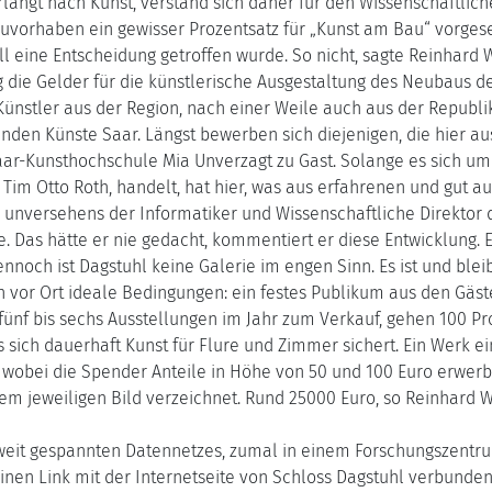
ngt nach Kunst, verstand sich daher für den Wissenschaftlic
vorhaben ein gewisser Prozentsatz für „Kunst am Bau“ vorgesehe
ell eine Entscheidung getroffen wurde. So nicht, sagte Reinhard 
ug die Gelder für die künstlerische Ausgestaltung des Neubaus 
ünstler aus der Region, nach einer Weile auch aus der Republi
n Künste Saar. Längst bewerben sich diejenigen, die hier ausste
ar-Kunsthochschule Mia Unverzagt zu Gast. Solange es sich um Ta
 Tim Otto Roth, handelt, hat hier, was aus erfahrenen und gut 
h unversehens der Informatiker und Wissenschaftliche Direktor
. Das hätte er nie gedacht, kommentiert er diese Entwicklung. Er
ennoch ist Dagstuhl keine Galerie im engen Sinn. Es ist und bleib
ch vor Ort ideale Bedingungen: ein festes Publikum aus den G
ünf bis sechs Ausstellungen im Jahr zum Verkauf, gehen 100 Pr
 sich dauerhaft Kunst für Flure und Zimmer sichert. Ein Werk ei
 wobei die Spender Anteile in Höhe von 50 und 100 Euro erwe
em jeweiligen Bild verzeichnet. Rund 25000 Euro, so Reinhard 
tweit gespannten Datennetzes, zumal in einem Forschungszentrum
einen Link mit der Internetseite von Schloss Dagstuhl verbunden