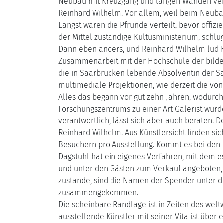
Neubau mit Kreuzgang und langen Wänden verla
Reinhard Wilhelm. Vor allem, weil beim Neubau
Längst waren die Pfründe verteilt, bevor offizi
der Mittel zuständige Kultusministerium, schl
Dann eben anders, und Reinhard Wilhelm lud K
Zusammenarbeit mit der Hochschule der bildende
die in Saarbrücken lebende Absolventin der Sa
multimediale Projektionen, wie derzeit die von
Alles das begann vor gut zehn Jahren, wodurc
Forschungszentrums zu einer Art Galerist wurde
verantwortlich, lässt sich aber auch beraten. D
Reinhard Wilhelm. Aus Künstlersicht finden si
Besuchern pro Ausstellung. Kommt es bei den f
Dagstuhl hat ein eigenes Verfahren, mit dem es
und unter den Gästen zum Verkauf angeboten,
zustande, sind die Namen der Spender unter d
zusammengekommen.
Die scheinbare Randlage ist in Zeiten des wel
ausstellende Künstler mit seiner Vita ist über 