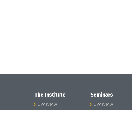
The Institute
Seminars
Overview
Overview
News
Seminar Calendar
Concept and
Seminar News
Organization
Seminar Team