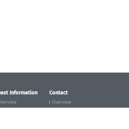
est Information
Contact
verview
Overview
lanning your visit
ow to get to
chloss Dagstuhl