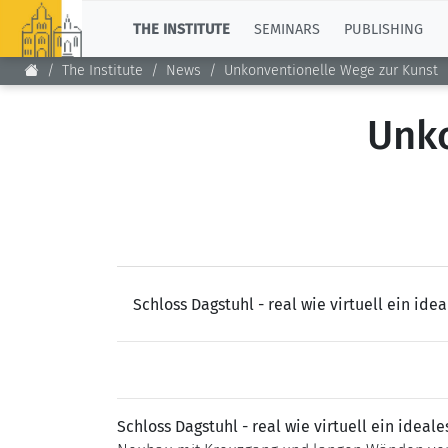
TOP
THE INSTITUTE
SEMINARS
PUBLISHING
The Institute
News
Unkonventionelle Wege zur Kunst
Unko
Schloss Dagstuhl - real wie virtuell ein id
Schloss Dagstuhl - real wie virtuell ein ideal