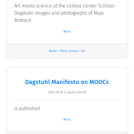
Art meets science at the Leibniz Center Schloss
Dagstuhl: images and photographs of Maja
Andrack
More
News
•
Press review
•
Art
Dagstuhl Manifesto on MOOCs
2014-10-30
/
Laura Cunniff
is published
More