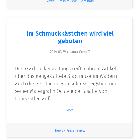
News
•
Press review
•
Seminars
Im Schmuckkästchen wird viel
geboten
2014-03-29
/
Laura Cunniff
Die Saarbrücker Zeitung greift in ihrem Artikel
über das neugestaltete Stadtmuseum Wadern
auch die Geschichte von Schloss Dagstuhl und
seiner Malergräfin Octavie de Lasalle von
Louisenthal auf
More
News
•
Press review