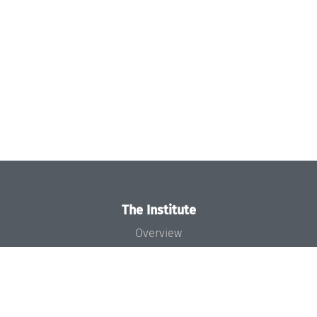
The Institute
Overview
News
Concept and Organization
Team
Bodies and Boards