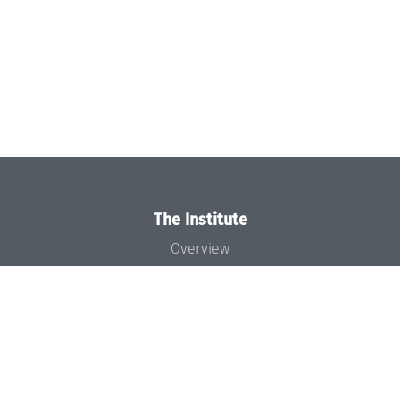
The Institute
Overview
News
Concept and Organization
Team
Bodies and Boards
Funding and Financing
Projects