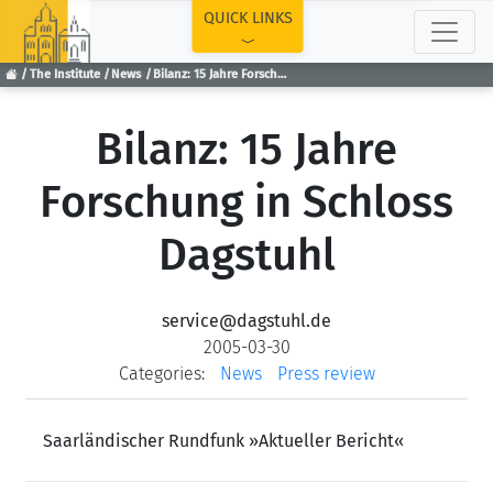
TOP
QUICK LINKS
The Institute
News
Bilanz: 15 Jahre Forschung in Schloss Dagstuhl
Bilanz: 15 Jahre
Forschung in Schloss
Dagstuhl
service@dagstuhl.de
2005-03-30
Categories:
News
Press review
Saarländischer Rundfunk »Aktueller Bericht«