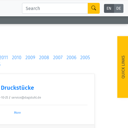
EN
DE
2011
2010
2009
2008
2007
2006
2005
QUICK LINKS
5
Druckstücke
-10-25
/
service@dagstuhl.de
More