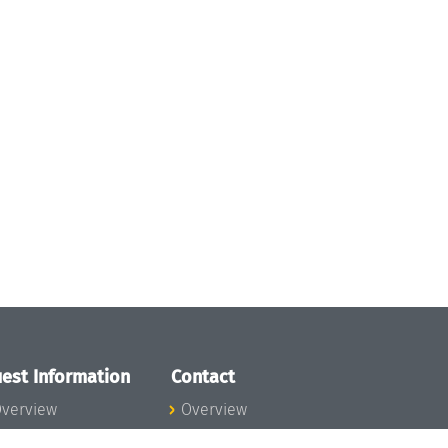
est Information
Contact
verview
Overview
lanning your visit