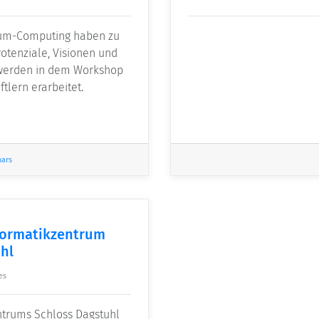
tum-Computing haben zu
Potenziale, Visionen und
 werden in dem Workshop
tlern erarbeitet.
nars
nformatikzentrum
hl
es
ntrums Schloss Dagstuhl