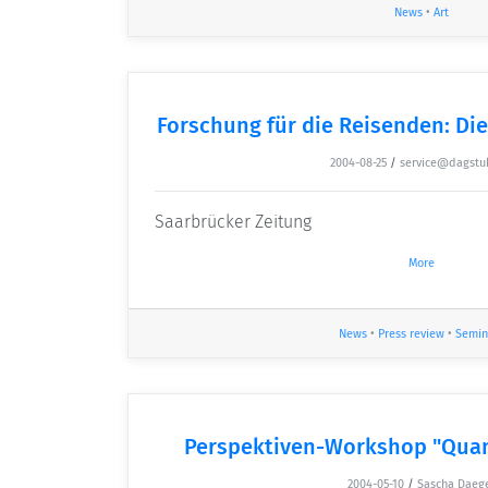
News
•
Art
Forschung für die Reisenden: Di
2004-08-25
/
service@dagstu
Saarbrücker Zeitung
More
News
•
Press review
•
Semin
Perspektiven-Workshop "Qua
2004-05-10
/
Sascha Daeg