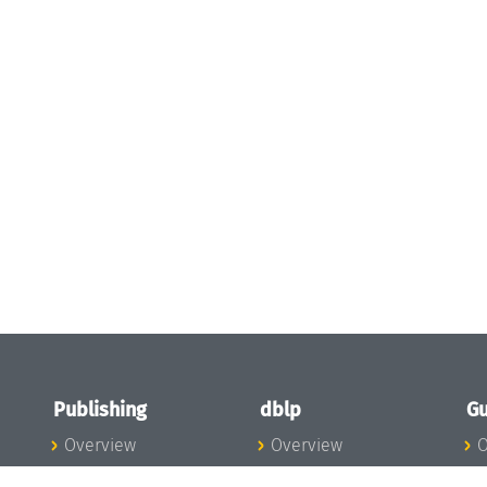
Publishing
dblp
Gu
Overview
Overview
O
To the Publications
To dblp.org
P