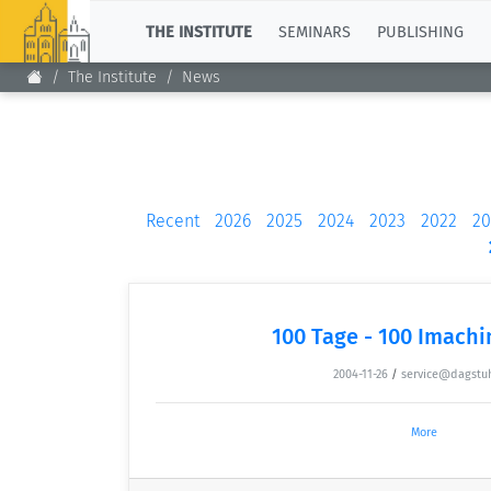
TOP
THE INSTITUTE
SEMINARS
PUBLISHING
The Institute
News
Recent
2026
2025
2024
2023
2022
20
100 Tage - 100 Imach
2004-11-26
/
service@dagstu
More