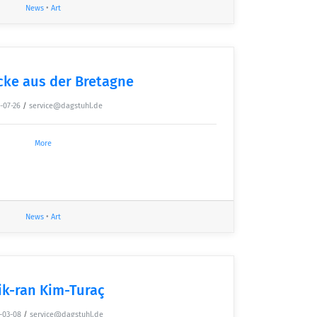
News
•
Art
cke aus der Bretagne
-07-26
/
service@dagstuhl.de
More
News
•
Art
ik-ran Kim-Turaç
-03-08
/
service@dagstuhl.de