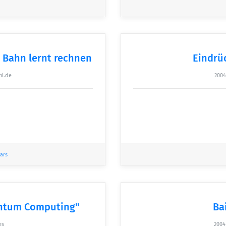
e Bahn lernt rechnen
Eindrü
hl.de
2004
ars
ntum Computing"
Ba
es
2004