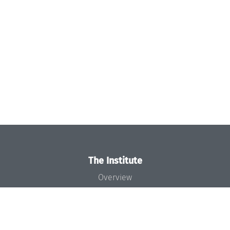
The Institute
Overview
News
Concept and Organization
Team