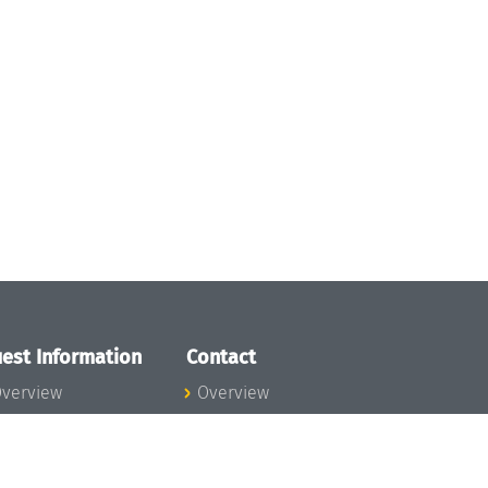
est Information
Contact
verview
Overview
lanning your visit
ow to get to
chloss Dagstuhl