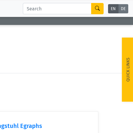
EN
DE
QUICK LINKS
agstuhl Egraphs