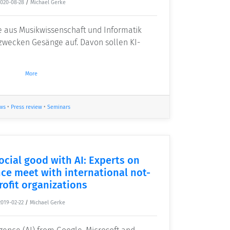
020-08-28
/
Michael Gerke
e aus Musikwissenschaft und Informatik
zwecken Gesänge auf. Davon sollen KI-
More
ws
•
Press review
•
Seminars
ocial good with AI: Experts on
ence meet with international not-
rofit organizations
2019-02-22
/
Michael Gerke