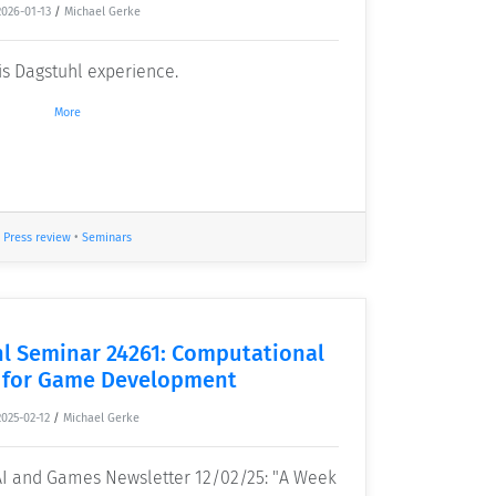
2026-01-13
/
Michael Gerke
is Dagstuhl experience.
More
Press review
•
Seminars
l Seminar 24261: Computational
y for Game Development
2025-02-12
/
Michael Gerke
I and Games Newsletter 12/02/25: "A Week