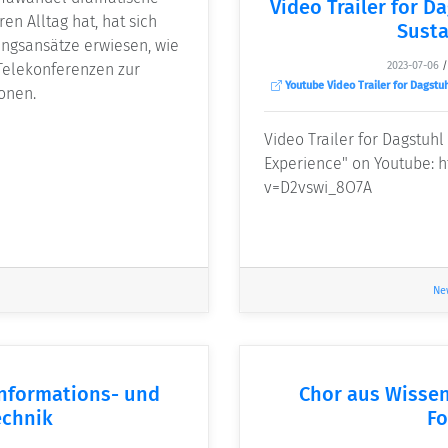
Video Trailer for D
n Alltag hat, hat sich
Susta
ungsansätze erwiesen, wie
2023-07-06
 Telekonferenzen zur
Youtube Video Trailer for Dagstuh
onen.
Video Trailer for Dagstuh
Experience" on Youtube: 
v=D2vswi_8O7A
Ne
Informations- und
Chor aus Wissens
chnik
Fo