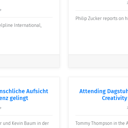
e
Philip Zucker reports on h
lpline International,
nschliche Aufsicht
Attending Dagstuh
enz gelingt
Creativit
e
r und Kevin Baum in der
Tommy Thompson in the A