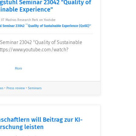
agstuhl Seminar 23042 "Quality of
inable Experience"
/
IIT Madras Research Park on Youtube
l Seminar 23042 ``Quality of Sustainable Experience (QoSE)''
l Seminar 23042 "Quality of Sustainable
https://www.youtube.com/watch?
More
ws
•
Press review
•
Seminars
chaftlern will Beitrag zur KI-
rschung leisten