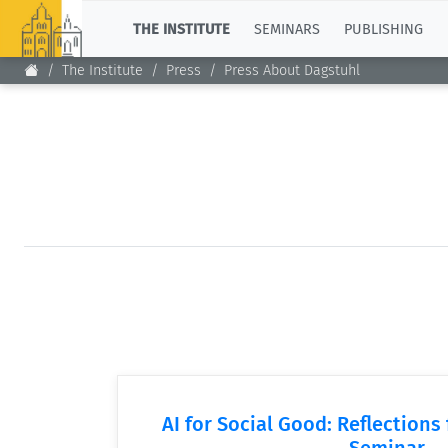
TOP
THE INSTITUTE
SEMINARS
PUBLISHING
The Institute
Press
Press About Dagstuhl
AI for Social Good: Reflections
Seminar