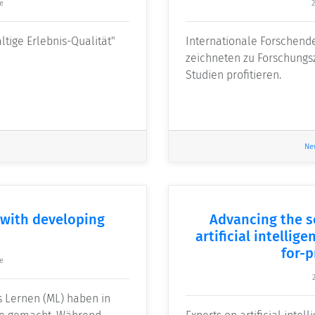
e
2
ige Erlebnis-Qualität"
Internationale Forschend
zeichneten zu Forschungs
Studien profitieren.
Ne
d with developing
Advancing the s
artificial intellig
for-p
e
es Lernen (ML) haben in