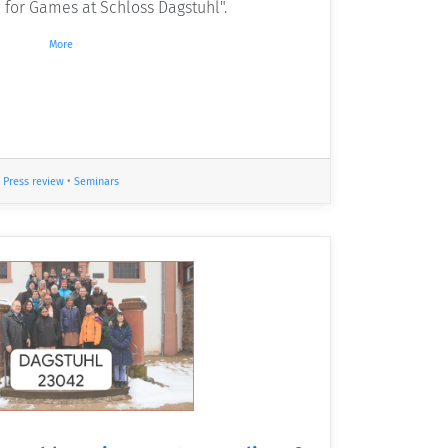
I for Games at Schloss Dagstuhl".
More
Press review
•
Seminars