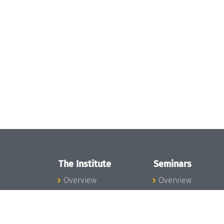
The Institute
Seminars
Overview
Overview
News
Seminar Calendar
Concept and
Seminar News
Organization
Seminar Team