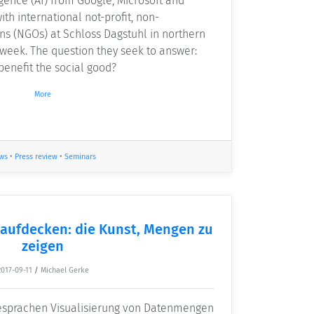
ligence (AI) from Google, Microsoft and
h international not-profit, non-
s (NGOs) at Schloss Dagstuhl in northern
week. The question they seek to answer:
 benefit the social good?
More
ws
•
Press review
•
Seminars
aufdecken: die Kunst, Mengen zu
zeigen
2017-09-11
/
Michael Gerke
besprachen Visualisierung von Datenmengen