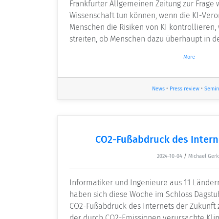
Frankfurter Allgemeinen Zeitung zur Frage 
Wissenschaft tun können, wenn die KI-Vero
Menschen die Risiken von KI kontrollieren,
streiten, ob Menschen dazu überhaupt in de
More
News
•
Press review
•
Semin
CO2-Fußabdruck des Intern
2024-10-04
/
Michael Ger
Informatiker und Ingenieure aus 11 Länder
haben sich diese Woche im Schloss Dagst
CO2-Fußabdruck des Internets der Zukunft
der durch CO2-Emissionen verursachte Kl