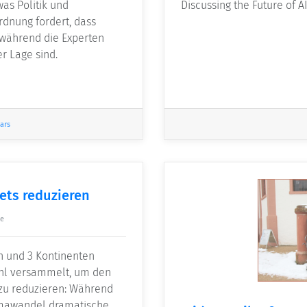
was Politik und
Discussing the Future of A
rdnung fordert, dass
 während die Experten
r Lage sind.
ars
ets reduzieren
ke
n und 3 Kontinenten
uhl versammelt, um den
 zu reduzieren: Während
imawandel dramatische