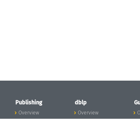
Publishing
dblp
Gu
Overview
Overview
O
To the Publications
To dblp.org
P
Publishing News
dblp News
H
Publishing Team
dblp Team
S