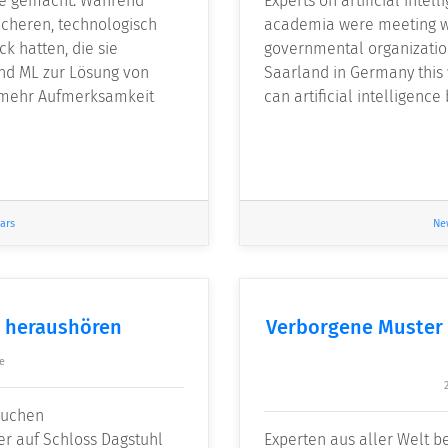
tte gemacht. Während
Experts on artificial intel
icheren, technologisch
academia were meeting wit
ck hatten, die sie
governmental organization
nd ML zur Lösung von
Saarland in Germany this 
 mehr Aufmerksamkeit
can artificial intelligence
ars
Ne
 heraushören
Verborgene Muster 
e
rsuchen
er auf Schloss Dagstuhl
Experten aus aller Welt 