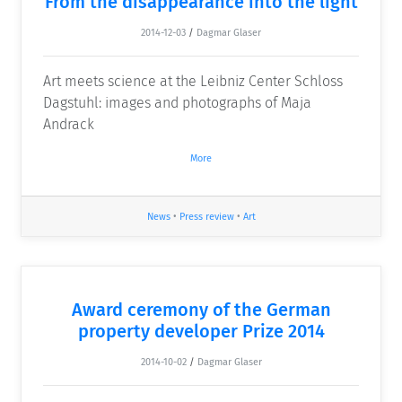
From the disappearance into the light
2014-12-03
/
Dagmar Glaser
Art meets science at the Leibniz Center Schloss
Dagstuhl: images and photographs of Maja
Andrack
More
News
•
Press review
•
Art
Award ceremony of the German
property developer Prize 2014
2014-10-02
/
Dagmar Glaser