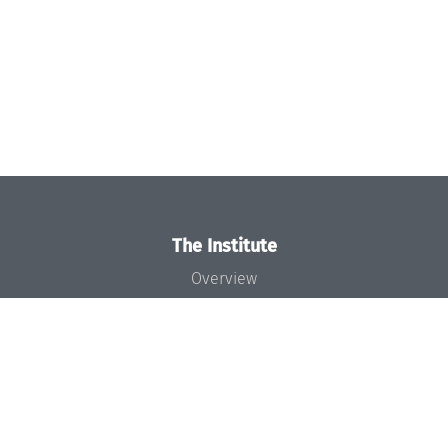
The Institute
Overview
News
Concept and Organization
Team
Bodies and Boards
Funding and Financing
Projects