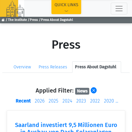
TOP
QUICK LINKS
The Institute
Press
Press About Dagstuhl
Press
Overview
Press Releases
Press About Dagstuhl
Applied Filter:
News
Recent
2026
2025
2024
2023
2022
2020
...
Saarland investiert 9,5 Millionen Euro
in Ausbau von Dach-Solaranlagen