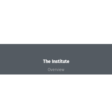
The Institute
Overview
News
Concept and Organization
Team
Bodies and Boards
Funding and Financing
Projects