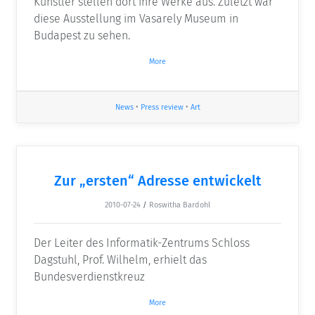
Künstler stellen dort ihre Werke aus. Zuletzt war
diese Ausstellung im Vasarely Museum in
Budapest zu sehen.
More
News
•
Press review
•
Art
Zur „ersten“ Adresse entwickelt
2010-07-24
/
Roswitha Bardohl
Der Leiter des Informatik-Zentrums Schloss
Dagstuhl, Prof. Wilhelm, erhielt das
Bundesverdienstkreuz
More