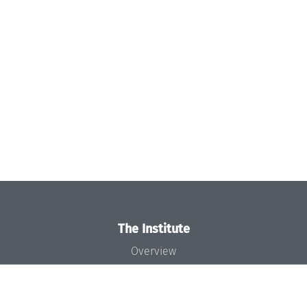
The Institute
Overview
News
Concept and Organization
Team