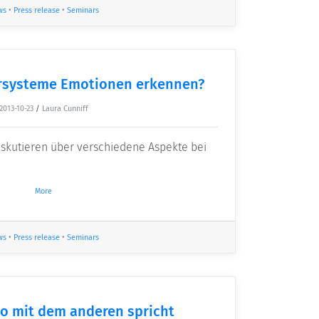
ws
•
Press release
•
Seminars
systeme Emotionen erkennen?
2013-10-23
/
Laura Cunniff
iskutieren über verschiedene Aspekte bei
More
ws
•
Press release
•
Seminars
o mit dem anderen spricht