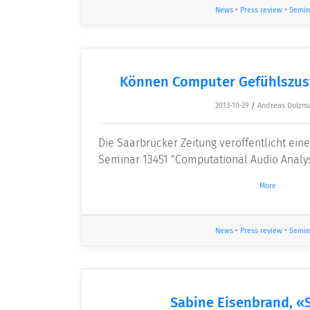
News
•
Press review
•
Semin
Können Computer Gefühlszus
2013-10-29
/
Andreas Dolzm
Die Saarbrücker Zeitung veröffentlicht ein
Seminar 13451 "Computational Audio Analys
More
News
•
Press review
•
Semin
Sabine Eisenbrand, «