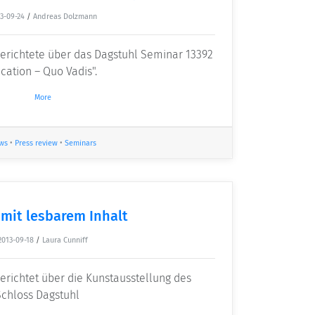
3-09-24
/
Andreas Dolzmann
berichtete über das Dagstuhl Seminar 13392
ation – Quo Vadis".
More
ws
•
Press review
•
Seminars
 mit lesbarem Inhalt
2013-09-18
/
Laura Cunniff
erichtet über die Kunstausstellung des
Schloss Dagstuhl