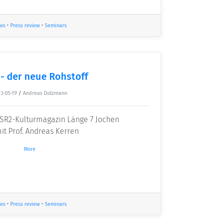
ws
•
Press review
•
Seminars
- der neue Rohstoff
3-05-19
/
Andreas Dolzmann
SR2-Kulturmagazin Länge 7 Jochen
t Prof. Andreas Kerren
More
ws
•
Press review
•
Seminars