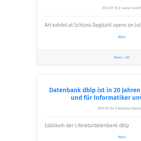
2013-07-16
/
Laura Cunnif
Art exhibit at Schloss Dagstuhl opens on Jul
More
News
•
Art
Datenbank dblp ist in 20 Jahre
und für Informatiker un
2013-07-04
/
Andreas Dolzm
Jubiläum der Literaturdatenbank dblp
More