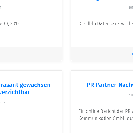
f
201
y 30, 2013
Die dblp Datenbank wird 
n rasant gewachsen
PR-Partner-Nach
verzichtbar
201
ann
Ein online Bericht der P
Kommunikation GmbH auf 