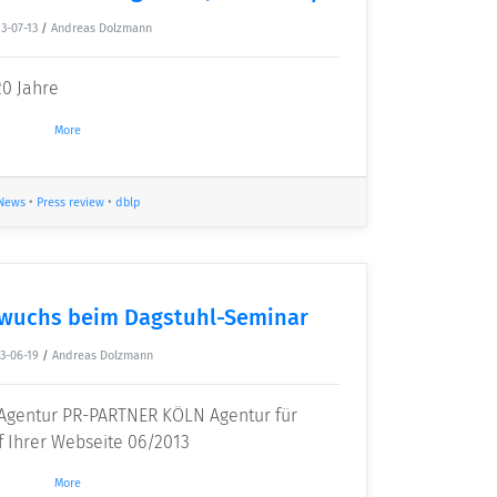
3-07-13
/
Andreas Dolzmann
20 Jahre
More
News
•
Press review
•
dblp
wuchs beim Dagstuhl-Seminar
3-06-19
/
Andreas Dolzmann
R-Agentur PR-PARTNER KÖLN Agentur für
Ihrer Webseite 06/2013
More