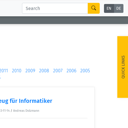
EN
DE
QUICK LINKS
2011
2010
2009
2008
2007
2006
2005
5
ug für Informatiker
3-11-14
/
Andreas Dolzmann