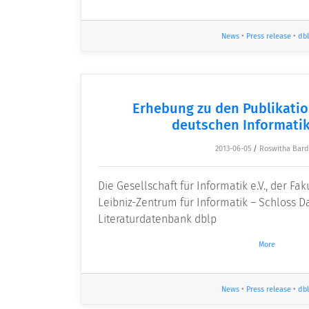
News
•
Press release
•
dbl
Erhebung zu den Publikati
deutschen Informatik
2013-06-05
/
Roswitha Bard
Die Gesellschaft für Informatik e.V., der Fa
Leibniz-Zentrum für Informatik – Schloss D
Literaturdatenbank dblp
More
News
•
Press release
•
dbl