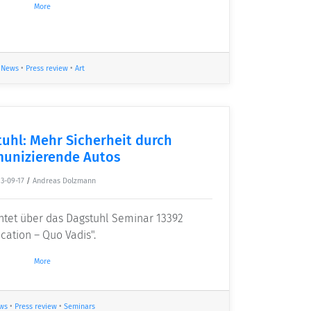
More
News
•
Press review
•
Art
uhl: Mehr Sicherheit durch
unizierende Autos
3-09-17
/
Andreas Dolzmann
chtet über das Dagstuhl Seminar 13392
ation – Quo Vadis".
More
ws
•
Press review
•
Seminars