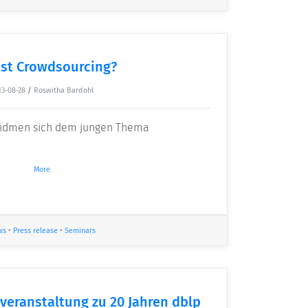
ist Crowdsourcing?
13-08-28
/
Roswitha Bardohl
 widmen sich dem jungen Thema
More
ws
•
Press release
•
Seminars
veranstaltung zu 20 Jahren dblp