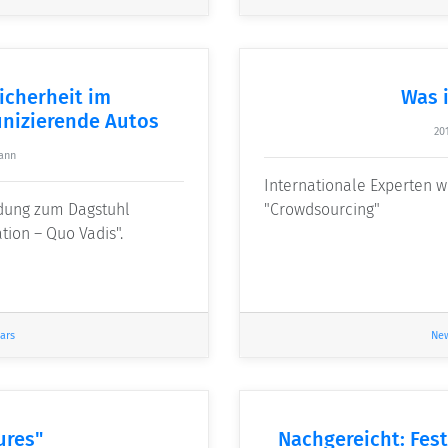
icherheit im
Was 
nizierende Autos
20
ann
Internationale Experten
ldung zum Dagstuhl
"Crowdsourcing"
ion – Quo Vadis".
ars
Ne
ures"
Nachgereicht: Fest