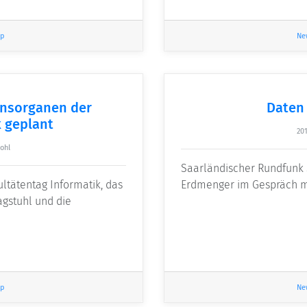
p
Ne
onsorganen der
Daten 
 geplant
201
ohl
Saarländischer Rundfunk 
kultätentag Informatik, das
Erdmenger im Gespräch mi
agstuhl und die
p
Ne