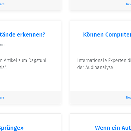
ars
Ne
tände erkennen?
Können Computer
ann
en Artikel zum Dagstuhl
Internationale Experten d
is".
der Audioanalyse
ars
Ne
Sprünge»
Wenn ein Aut