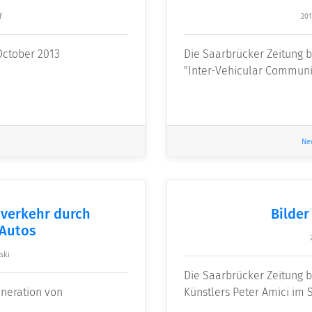
f
201
 October 2013
Die Saarbrücker Zeitung 
"Inter-Vehicular Communic
Ne
nverkehr durch
Bilder
Autos
ski
Die Saarbrücker Zeitung b
eneration von
Künstlers Peter Amici im 