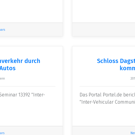
nars
nverkehr durch
Schloss Dagst
Autos
komm
ann
201
Seminar 13392 "Inter-
Das Portal Portel.de beri
"Inter-Vehicular Communic
ars
Ne