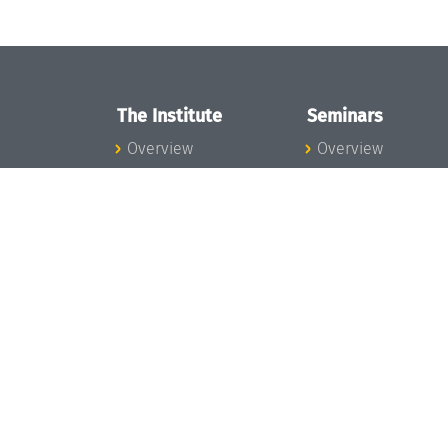
The Institute
Seminars
Overview
Overview
News
Seminar Calendar
Concept and
Seminar News
Organization
Seminar Team
Team
Dagstuhl Seminar
Bodies and Boards
Dagstuhl
Funding and
Perspectives
Financing
GI-Dagstuhl
Projects
Seminars
Press
Summer Schools
Dagstuhl's Impact
Research Meeting
Jobs
Research Guests