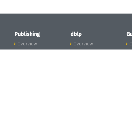
Publishing
dblp
Gu
Overview
Overview
O
To the Publications
To dblp.org
P
Publishing News
dblp News
H
Publishing Team
dblp Team
S
I
s
All Series
dblp Steering
m
LIPIcs
Committee
E
OASIcs
dblp Ethics
C
LITES
Donate to dblp
L
TGDK
A
Dagstuhl Reports
H
s
Open Access Policy
Publication Ethics