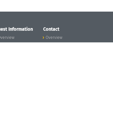
est Information
Contact
verview
Overview
lanning your visit
ow to get to
chloss Dagstuhl
nfection prevention
easures
xpenses
hildcare
ibrary
rt
istory