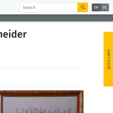
EN
DE
neider
QUICK LINKS