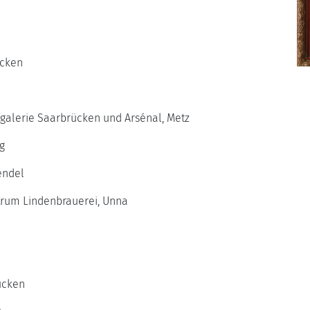
ücken
galerie Saarbrücken und Arsénal, Metz
g
endel
ntrum Lindenbrauerei, Unna
ücken