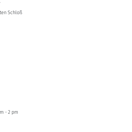
g
lten Schloß
am - 2 pm