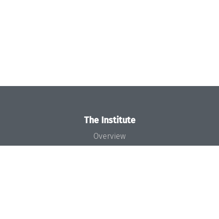
The Institute
Overview
News
Concept and Organization
Team
Bodies and Boards
Funding and Financing
Projects