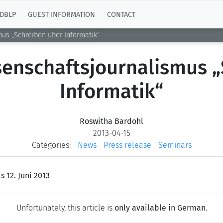
DBLP
GUEST INFORMATION
CONTACT
us „Schreiben über Informatik“
enschaftsjournalismus „
Informatik“
Roswitha Bardohl
2013-04-15
Categories:
News
Press release
Seminars
s 12. Juni 2013
Unfortunately, this article is
only available in German
.