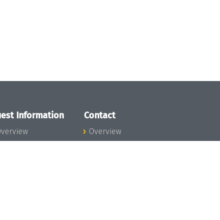
est Information
Contact
verview
Overview
lanning your visit
ow to get to
chloss Dagstuhl
nfection prevention
easures
xpenses