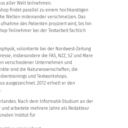
us aller Welt teilnehmen.
shop findet parallel zu einem hochkarätigen
liche Welten miteinander verschmelzen. Das
nahme des Patienten projiziert wird, bis hin
hop-Teilnehmer bei der Textarbeit fachlich
sphysik, volontierte bei der Nordwest-Zeitung
Presse, insbesondere die FAS, NZZ, SZ und Mare
ngen verschiedener Unternehmen und
kte sind die Naturwissenschaften, die
dientrainings und Textworkshops.
s ausgezeichnet. 2012 erhielt er den
.
aarlandes. Nach dem Informatik-Studium an der
er und arbeitete mehrere Jahre als Redakteur
alen Institut für