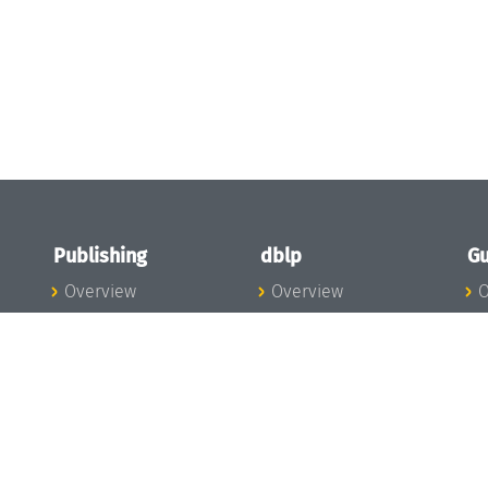
Publishing
dblp
Gu
Overview
Overview
O
To the Publications
To dblp.org
P
Publishing News
dblp News
H
Publishing Team
dblp Team
S
I
s
All Series
dblp Steering
m
LIPIcs
Committee
E
OASIcs
dblp Ethics