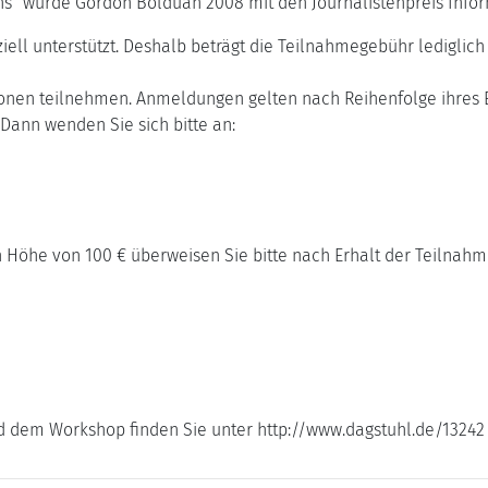
ns“ wurde Gordon Bolduan 2008 mit den Journalistenpreis Infor
ell unterstützt. Deshalb beträgt die Teilnahmegebühr lediglich 
nen teilnehmen. Anmeldungen gelten nach Reihenfolge ihres E
Dann wenden Sie sich bitte an:
Höhe von 100 € überweisen Sie bitte nach Erhalt der Teilnahm
d dem Workshop finden Sie unter http://www.dagstuhl.de/13242