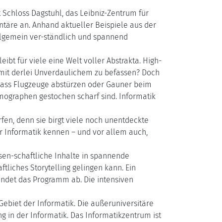
 Schloss Dagstuhl, das Leibniz-Zentrum für
ontäre an. Anhand aktueller Beispiele aus der
llgemein ver-ständlich und spannend
ibt für viele eine Welt voller Abstrakta. High-
 mit derlei Unverdaulichem zu befassen? Doch
, dass Flugzeuge abstürzen oder Gauner beim
mographen gestochen scharf sind. Informatik
erfen, denn sie birgt viele noch unentdeckte
er Informatik kennen – und vor allem auch,
ssen-schaftliche Inhalte in spannende
liches Storytelling gelingen kann. Ein
undet das Programm ab. Die intensiven
Gebiet der Informatik. Die außeruniversitäre
g in der Informatik. Das Informatikzentrum ist