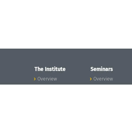
The Institute
Seminars
Overview
Overview
News
Seminar Calendar
Concept and
Seminar News
Organization
Seminar Team
Team
Dagstuhl Seminar
Bodies and Boards
Dagstuhl
Funding and
Perspectives