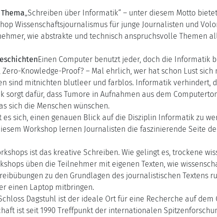
n Thema
„Schreiben über Informatik“ – unter diesem Motto bietet
kshop Wissenschaftsjournalismus für junge Journalisten und Vol
nehmer, wie abstrakte und technisch anspruchsvolle Themen a
geschichten
Einen Computer benutzt jeder, doch die Informatik ble
 Zero-Knowledge-Proof? – Mal ehrlich, wer hat schon Lust sich
en sind mitnichten blutleer und farblos. Informatik verhindert
tik sorgt dafür, dass Tumore in Aufnahmen aus dem Computerto
as sich die Menschen wünschen.
t es sich, einen genauen Blick auf die Disziplin Informatik zu w
 diesem Workshop lernen Journalisten die faszinierende Seite d
kshops ist das kreative Schreiben. Wie gelingt es, trockene wi
hops üben die Teilnehmer mit eigenen Texten, wie wissenschaft
reibübungen zu den Grundlagen des journalistischen Textens r
er einen Laptop mitbringen.
Schloss Dagstuhl ist der ideale Ort für eine Recherche auf dem 
aft ist seit 1990 Treffpunkt der internationalen Spitzenforschun