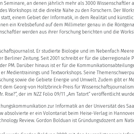
en Seminare, an denen jährlich mehr als 3000 Wissenschaftler a
 des Workshops ist die direkte Nähe zu den Forschern. Der Work
statt, einem Gebiet der Informatik, in dem Realität und künst
en ein Krebsbefund auf dem Millimeter genau in die Röntgenauf
enschaftler werden aus ihrer Forschung berichten und die Works
chaftsjournalist. Er studierte Biologie und im Nebenfach Meere
 Berliner Zeitung. Seit 2001 schreibt er für die überregionale 
 oder PM. Darüber hinaus ist er für die Kommunikationsabteilu
t er Medientrainings und Textworkshops. Seine Themenschwerpun
hung sowie die Gebiete Energie und Umwelt. Zudem gibt er Me
t dem Georg-von Holtzbrinck-Preis für Wissenschaftsjournalismu
. Rise?“, der im NZZ Folio 09/11 „Am Tatort“ veröffentlicht wurde
rschungskommunikation zur Informatik an der Universität des S
gow absolvierte er ein Volontariat beim Heise-Verlag in Hannov
chnology Review. Gordon Bolduan ist Gründungsdozent am Nation