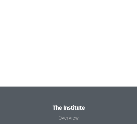
The Institute
Overview
News
Concept and Organization