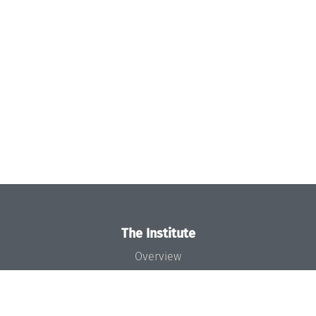
The Institute
Overview
News
Concept and Organization
Team