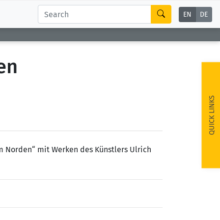
EN
DE
en
QUICK LINKS
m Norden“ mit Werken des Künstlers Ulrich