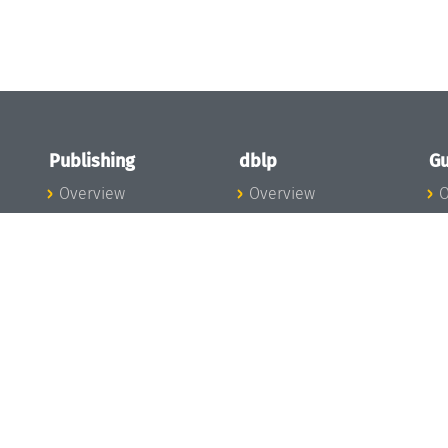
Publishing
dblp
Gu
Overview
Overview
O
To the Publications
To dblp.org
P
Publishing News
dblp News
H
Publishing Team
dblp Team
S
I
s
All Series
dblp Steering
m
LIPIcs
Committee
E
OASIcs
dblp Ethics
C
LITES
Donate to dblp
L
TGDK
A
Dagstuhl Reports