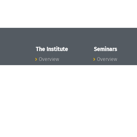
The Institute
Seminars
Overview
Overview
News
Seminar Calendar
Concept and
Seminar News
Organization
Seminar Team
Team
Dagstuhl Seminar
Bodies and Boards
Dagstuhl
Funding and
Perspectives
Financing
GI-Dagstuhl
Projects
Seminars
Press
Summer Schools