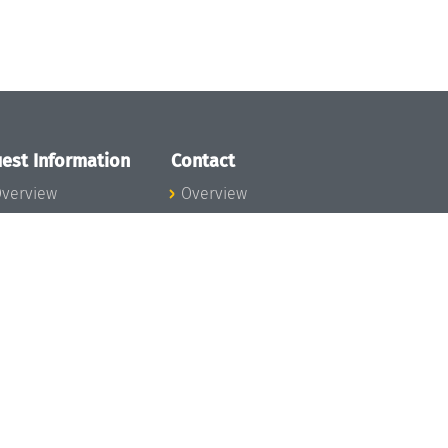
est Information
Contact
verview
Overview
lanning your visit
ow to get to
chloss Dagstuhl
nfection prevention
easures
xpenses
hildcare
ibrary
rt