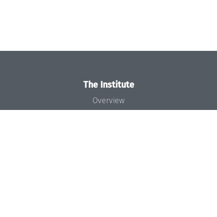
The Institute
Overview
News
Concept and Organization
Team
Bodies and Boards
Funding and Financing
Projects
Press
Dagstuhl's Impact