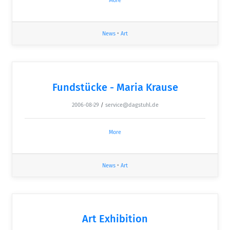
More
News
•
Art
Fundstücke - Maria Krause
2006-08-29
/
service@dagstuhl.de
More
News
•
Art
Art Exhibition