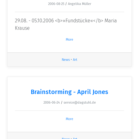
2006-08-25
/
Angelika Müller
29.08. - 05.10.2006 <b>»Fundstücke«</b> Maria
Krause
More
News
•
Art
Brainstorming - April Jones
2006-06-24
/
service@dagstuhl.de
More