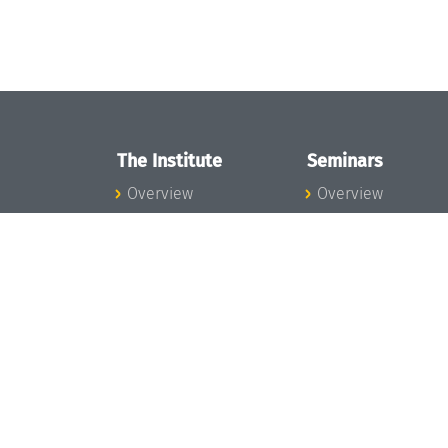
The Institute
Seminars
Overview
Overview
News
Seminar Calendar
Concept and
Seminar News
Organization
Seminar Team
Team
Dagstuhl Seminar
Bodies and Boards
Dagstuhl
Funding and
Perspectives
Financing
GI-Dagstuhl
Projects
Seminars
Press
Summer Schools