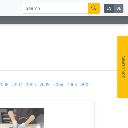
EN
DE
QUICK LINKS
2008
2007
2006
2005
2004
2003
2002