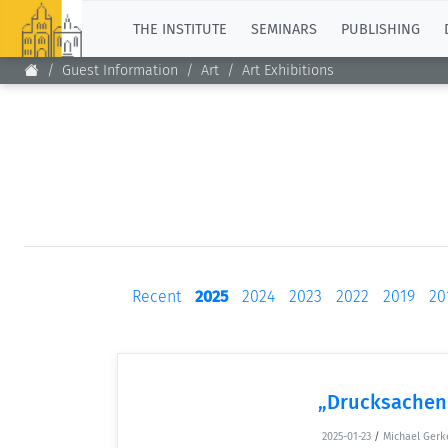
TOP
THE INSTITUTE
SEMINARS
PUBLISHING
Guest Information
Art
Art Exhibitions
Recent
2025
2024
2023
2022
2019
20
„Drucksachen
2025-01-23
/
Michael Gerk