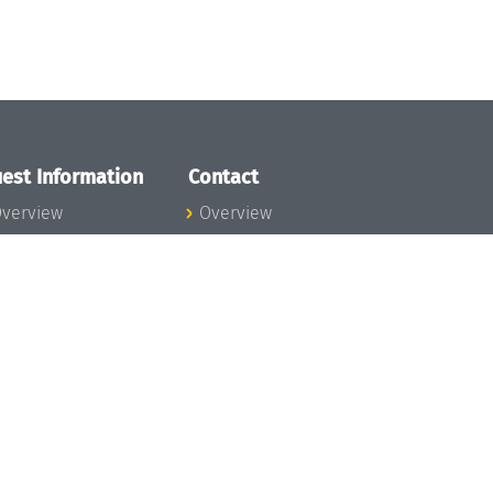
est Information
Contact
verview
Overview
lanning your visit
ow to get to
chloss Dagstuhl
nfection prevention
easures
xpenses
hildcare
ibrary
rt