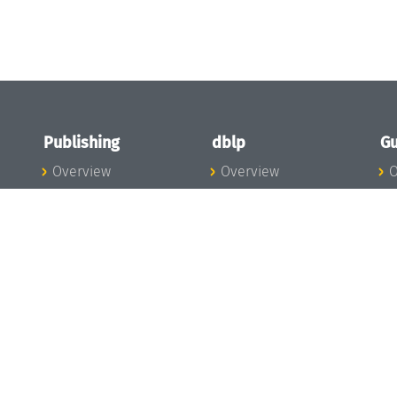
Publishing
dblp
Gu
Overview
Overview
O
To the Publications
To dblp.org
P
Publishing News
dblp News
H
Publishing Team
dblp Team
S
I
s
All Series
dblp Steering
m
LIPIcs
Committee
E
OASIcs
dblp Ethics
C
LITES
Donate to dblp
L
TGDK
A
Dagstuhl Reports