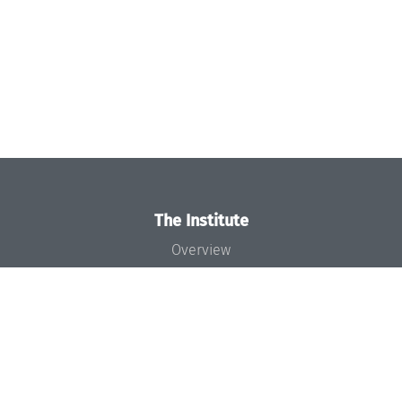
The Institute
Overview
News
Concept and Organization
Team
Bodies and Boards
Funding and Financing
Projects