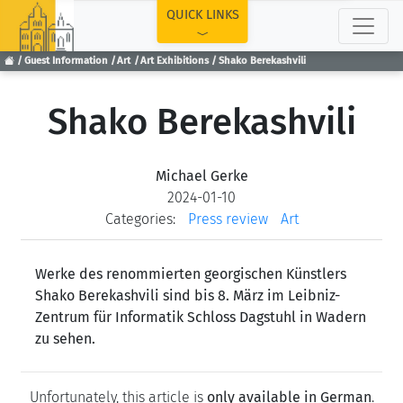
TOP
QUICK LINKS
Guest Information
Art
Art Exhibitions
Shako Berekashvili
Shako Berekashvili
Michael Gerke
2024-01-10
Categories:
Press review
Art
Werke des renommierten georgischen Künstlers
Shako Berekashvili sind bis 8. März im Leibniz-
Zentrum für Informatik Schloss Dagstuhl in Wadern
zu sehen.
Unfortunately, this article is
only available in German
.