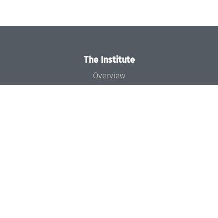
The Institute
Overview
News
Concept and Organization
Team
Bodies and Boards
Funding and Financing
Projects
Press
Dagstuhl's Impact
Jobs
Gender Equality