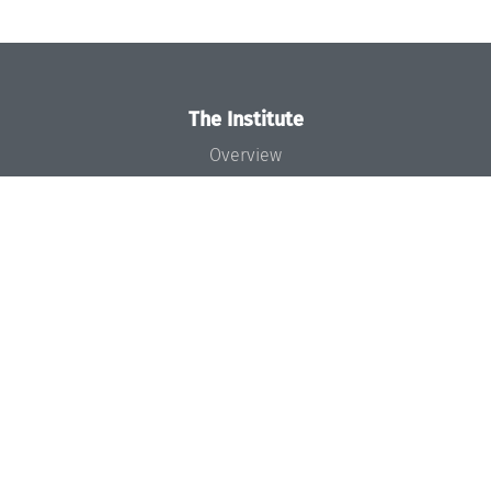
The Institute
Overview
News
Concept and Organization
Team
Bodies and Boards
Funding and Financing
Projects
Press
Dagstuhl's Impact
Jobs
Gender Equality
Good Scientific Practice