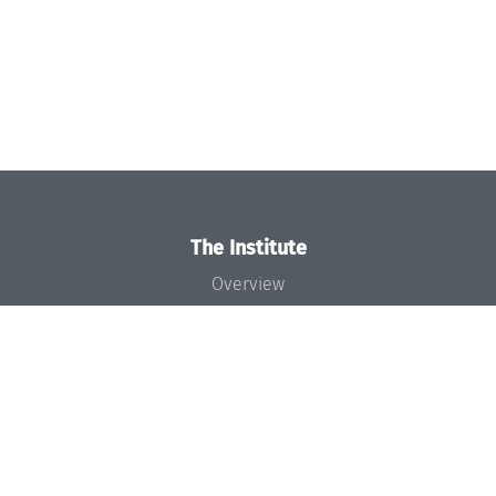
The Institute
Overview
News
Concept and Organization
Team
Bodies and Boards
Funding and Financing
Projects
Press