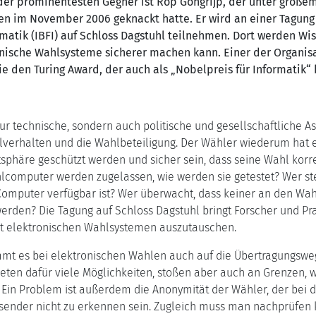
 der prominentesten Gegner ist Rop Gongrijp, der unter groß
 im November 2006 geknackt hatte. Er wird an einer Tagung vo
atik (IBFI) auf Schloss Dagstuhl teilnehmen. Dort werden Wis
nische Wahlsysteme sicherer machen kann. Einer der Organisat
 den Turing Award, der auch als „Nobelpreis für Informatik“ 
r technische, sondern auch politische und gesellschaftliche Asp
verhalten und die Wahlbeteiligung. Der Wähler wiederum hat e
sphäre geschützt werden und sicher sein, dass seine Wahl korre
omputer werden zugelassen, wie werden sie getestet? Wer stellt
Computer verfügbar ist? Wer überwacht, dass keiner an den 
erden? Die Tagung auf Schloss Dagstuhl bringt Forscher und P
t elektronischen Wahlsystemen auszutauschen.
t es bei elektronischen Wahlen auch auf die Übertragungswege
ten dafür viele Möglichkeiten, stoßen aber auch an Grenzen, w
 Ein Problem ist außerdem die Anonymität der Wähler, der bei 
 Absender nicht zu erkennen sein. Zugleich muss man nachprüfen