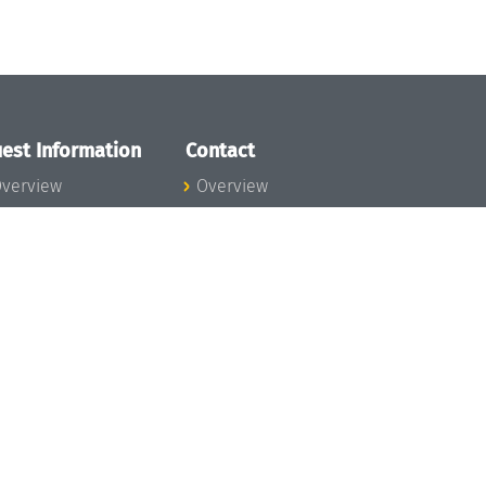
est Information
Contact
verview
Overview
lanning your visit
ow to get to
chloss Dagstuhl
nfection prevention
easures
xpenses
hildcare
ibrary
rt
istory