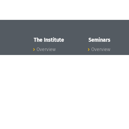
The Institute
Seminars
Overview
Overview
News
Seminar Calendar
Concept and
Seminar News
Organization
Seminar Team
Team
Dagstuhl Seminar
Bodies and Boards
Dagstuhl
Funding and
Perspectives
Financing
GI-Dagstuhl
Projects
Seminars
Press
Summer Schools
Dagstuhl's Impact
Research Meeting