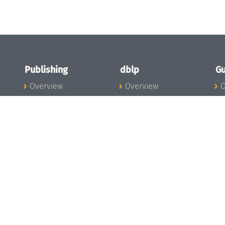
Publishing
dblp
Gu
Overview
Overview
O
To the Publications
To dblp.org
P
Publishing News
dblp News
H
Publishing Team
dblp Team
S
I
s
All Series
dblp Steering
m
LIPIcs
Committee
E
OASIcs
dblp Ethics
C
LITES
Donate to dblp
L
TGDK
A
Dagstuhl Reports
H
s
Open Access Policy