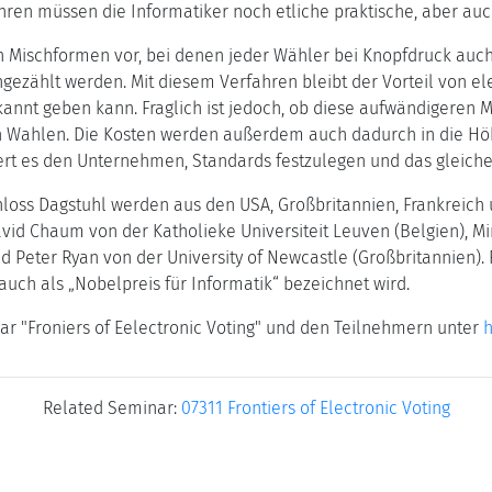
en müssen die Informatiker noch etliche praktische, aber auc
en Mischformen vor, bei denen jeder Wähler bei Knopfdruck auch
gezählt werden. Mit diesem Verfahren bleibt der Vorteil von e
annt geben kann. Fraglich ist jedoch, ob diese aufwändigeren 
 Wahlen. Die Kosten werden außerdem auch dadurch in die Höh
wert es den Unternehmen, Standards festzulegen und das gleiche
loss Dagstuhl werden aus den USA, Großbritannien, Frankreich 
id Chaum von der Katholieke Universiteit Leuven (Belgien), Mi
 Peter Ryan von der University of Newcastle (Großbritannien). R
uch als „Nobelpreis für Informatik“ bezeichnet wird.
 "Froniers of Eelectronic Voting" und den Teilnehmern unter
h
Related Seminar:
07311 Frontiers of Electronic Voting