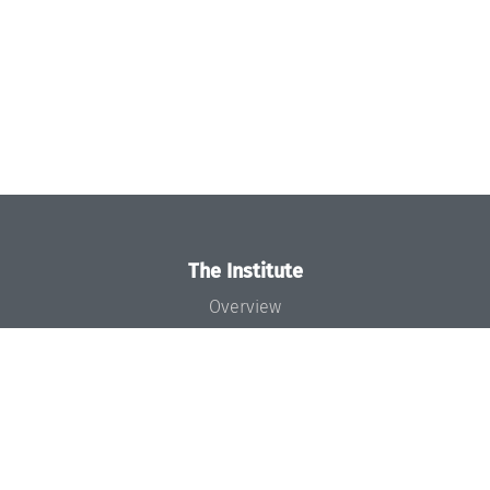
The Institute
Overview
News
Concept and Organization
Team
Bodies and Boards
Funding and Financing
Projects