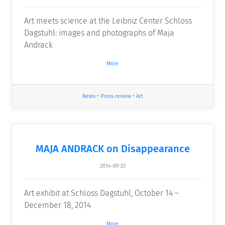
Art meets science at the Leibniz Center Schloss
Dagstuhl: images and photographs of Maja
Andrack
More
News
•
Press review
•
Art
MAJA ANDRACK on Disappearance
2014-09-23
Art exhibit at Schloss Dagstuhl, October 14 –
December 18, 2014
More