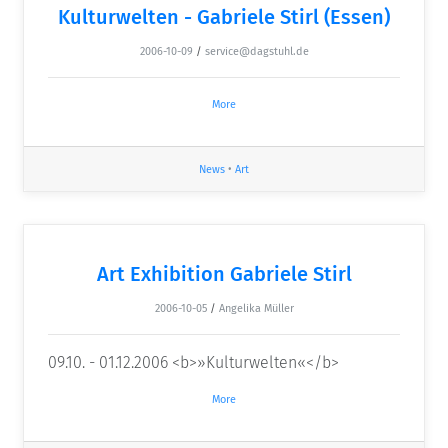
Kulturwelten - Gabriele Stirl (Essen)
2006-10-09
/
service@dagstuhl.de
More
News
•
Art
Art Exhibition Gabriele Stirl
2006-10-05
/
Angelika Müller
09.10. - 01.12.2006 <b>»Kulturwelten«</b>
More