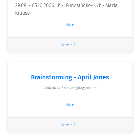
29.08. - 05.10.2006 <b>»Fundstücke«</b> Maria
Krause
More
News
•
Art
Brainstorming - April Jones
2006-06-24
/
service@dagstuhl.de
More
News
•
Art