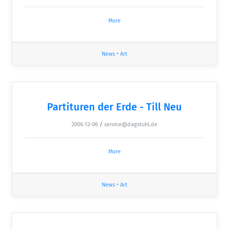
More
News
•
Art
Partituren der Erde - Till Neu
2006-12-06
/
service@dagstuhl.de
More
News
•
Art