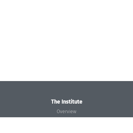
The Institute
Overview
News
Concept and Organization