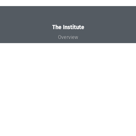
The Institute
Overview
News
Concept and Organization
Team
Bodies and Boards
Funding and Financing
Projects
Press
Dagstuhl's Impact
Jobs
Gender Equality
Good Scientific Practice
Code of Conduct