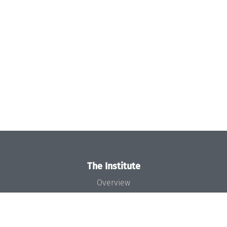
The Institute
Overview
News
Concept and Organization
Team