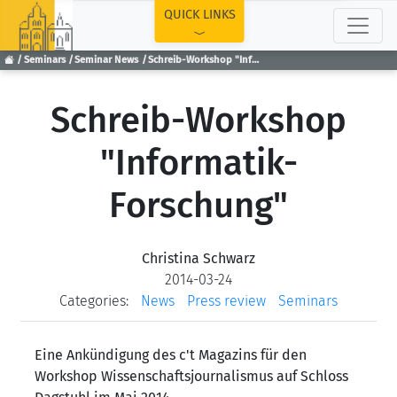
TOP
QUICK LINKS
Seminars
Seminar News
Schreib-Workshop "Informatik-Forschung"
Schreib-Workshop
"Informatik-
Forschung"
Christina Schwarz
2014-03-24
Categories:
News
Press review
Seminars
Eine Ankündigung des c't Magazins für den
Workshop Wissenschaftsjournalismus auf Schloss