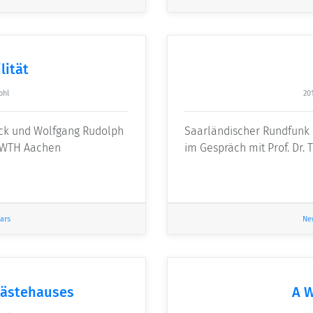
lität
ohl
20
ack und Wolfgang Rudolph
Saarländischer Rundfunk 
 RWTH Aachen
im Gespräch mit Prof. Dr.
ars
Ne
Gästehauses
A 