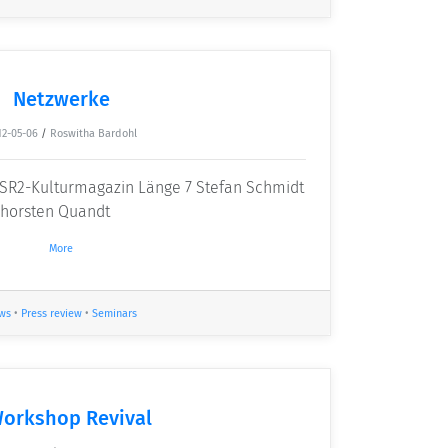
Netzwerke
12-05-06
/
Roswitha Bardohl
SR2-Kulturmagazin Länge 7 Stefan Schmidt
 Thorsten Quandt
More
ws
•
Press review
•
Seminars
Workshop Revival