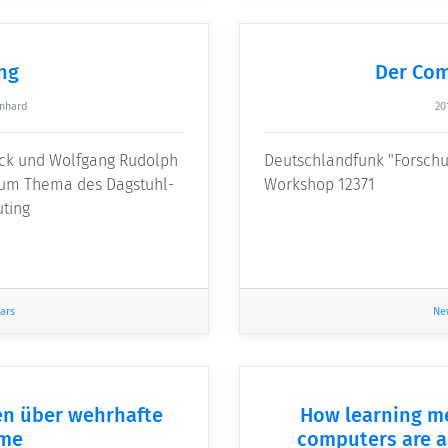
ng
Der Com
nhard
20
ack und Wolfgang Rudolph
Deutschlandfunk "Forschu
 zum Thema des Dagstuhl-
Workshop 12371
ting
ars
Ne
en über wehrhafte
How learning m
eme
computers are a