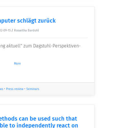
puter schlägt zurück
12-09-15
/
Roswitha Bardohl
ng aktuell" zum Dagstuhl-Perspektiven-
More
ws
•
Press review
•
Seminars
ethods can be used such that
ble to independently react on