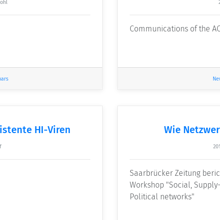
ohl
Communications of the ACM,
nars
Ne
stente HI-Viren
Wie Netzwer
f
20
Saarbrücker Zeitung beri
Workshop "Social, Supply-
Political networks"