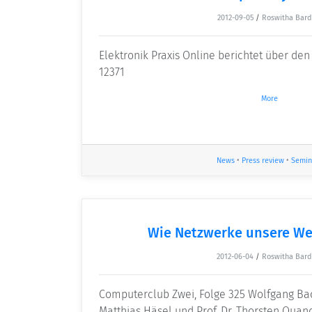
2012-09-05
/
Roswitha Bard
Elektronik Praxis Online berichtet über d
12371
More
News
•
Press review
•
Semin
Wie Netzwerke unsere We
2012-06-04
/
Roswitha Bard
Computerclub Zwei, Folge 325 Wolfgang Bac
Matthias Häsel und Prof. Dr. Thorsten Quan