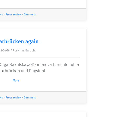
ws
•
Press review
•
Seminars
arbrücken again
12-04-16
/
Roswitha Bardohl
2 Olga Baklitskaya-Kameneva berichtet über
arbrücken und Dagstuhl.
More
ws
•
Press review
•
Seminars