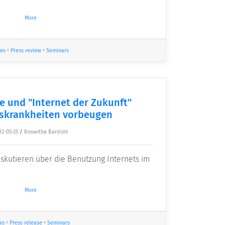
More
ws
•
Press review
•
Seminars
 und "Internet der Zukunft"
skrankheiten vorbeugen
12-05-25
/
Roswitha Bardohl
iskutieren über die Benutzung Internets im
More
ws
•
Press release
•
Seminars