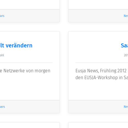
ars
Ne
lt verändern
Sa
ohl
20
die Netzwerke von morgen
Eusja News, Frühling 201
den EUSJA-Workshop in Sa
nars
Ne