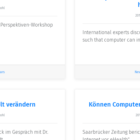
ohl
20
en Perspektiven-Workshop
International experts dis
such that computer can in
ars
Ne
lt verändern
Können Computers
ohl
20
k im Gespräch mit Dr.
Saarbrücker Zeitung beri
dt
Internet vor eHealth"