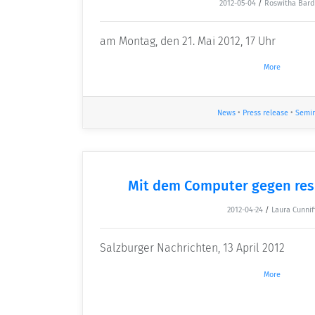
2012-05-04
/
Roswitha Bard
am Montag, den 21. Mai 2012, 17 Uhr
More
News
•
Press release
•
Semi
Mit dem Computer gegen resi
2012-04-24
/
Laura Cunnif
Salzburger Nachrichten, 13 April 2012
More