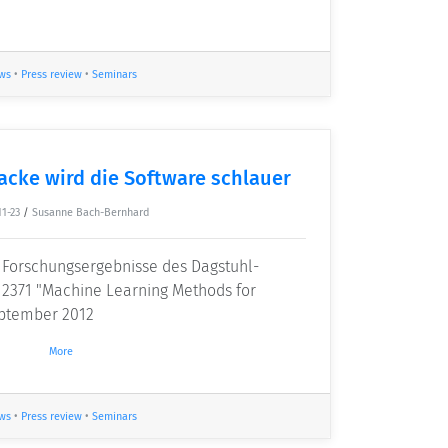
ws
•
Press review
•
Seminars
tacke wird die Software schlauer
11-23
/
Susanne Bach-Bernhard
r Forschungsergebnisse des Dagstuhl-
2371 "Machine Learning Methods for
eptember 2012
More
ws
•
Press review
•
Seminars