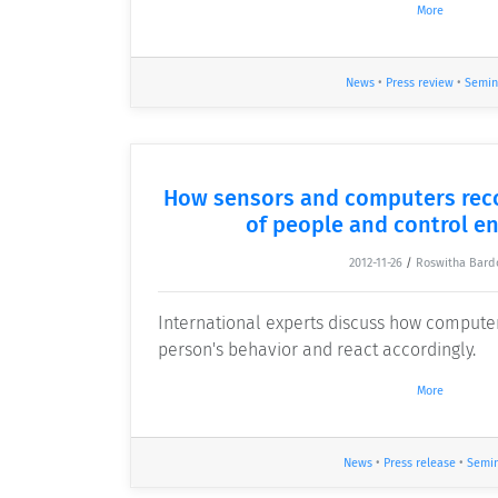
More
News
•
Press review
•
Semin
How sensors and computers reco
of people and control e
2012-11-26
/
Roswitha Bard
International experts discuss how compute
person's behavior and react accordingly.
More
News
•
Press release
•
Semi