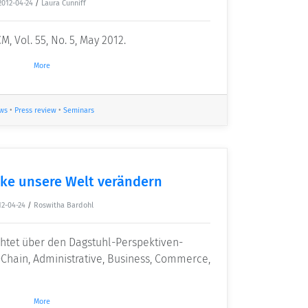
2012-04-24
/
Laura Cunniff
 Vol. 55, No. 5, May 2012.
More
ws
•
Press review
•
Seminars
ke unsere Welt verändern
12-04-24
/
Roswitha Bardohl
chtet über den Dagstuhl-Perspektiven-
Chain, Administrative, Business, Commerce,
More