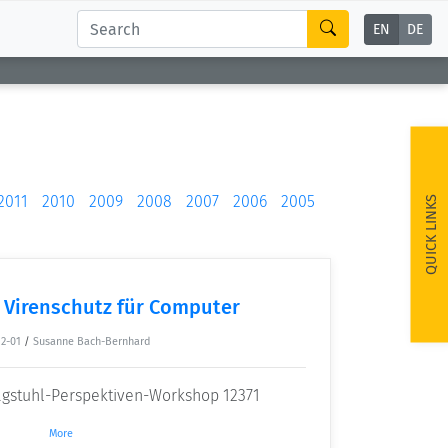
EN
DE
2011
2010
2009
2008
2007
2006
2005
QUICK LINKS
r Virenschutz für Computer
12-01
/
Susanne Bach-Bernhard
gstuhl-Perspektiven-Workshop 12371
More