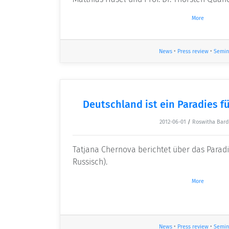
More
News
•
Press review
•
Semin
Deutschland ist ein Paradies f
2012-06-01
/
Roswitha Bard
Tatjana Chernova berichtet über das Paradi
Russisch).
More
News
•
Press review
•
Semin