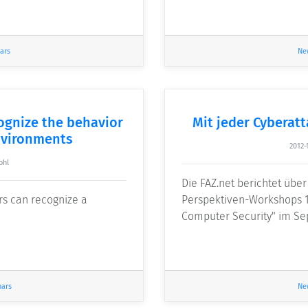
ars
Ne
gnize the behavior
Mit jeder Cyberat
nvironments
2012-
ohl
Die FAZ.net berichtet übe
rs can recognize a
Perspektiven-Workshops 1
Computer Security" im S
nars
Ne