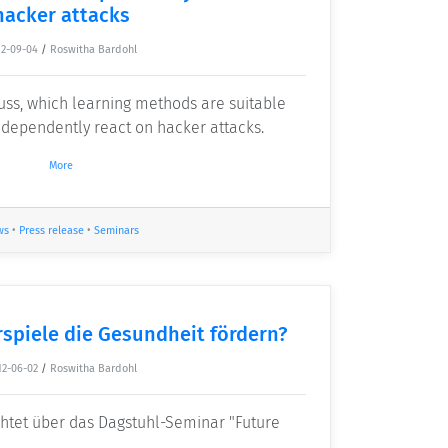
hacker attacks
12-09-04
/
Roswitha Bardohl
cuss, which learning methods are suitable
dependently react on hacker attacks.
More
ws
•
Press release
•
Seminars
piele die Gesundheit fördern?
12-06-02
/
Roswitha Bardohl
chtet über das Dagstuhl-Seminar "Future