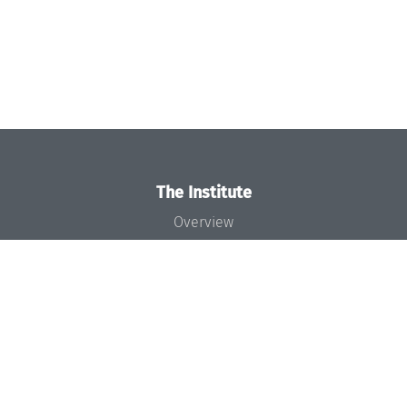
The Institute
Overview
News
Concept and Organization
Team
Bodies and Boards
Funding and Financing
Projects
Press