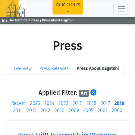
TOP
QUICK LINKS
The Institute
Press
Press About Dagstuhl
Press
Overview
Press Releases
Press About Dagstuhl
Applied Filter:
Art
Recent
2025
2024
2023
2019
2018
2017
2016
2014
2013
2012
2010
2009
2005
2001
2000
Kunst trifft Informatik im Waderner