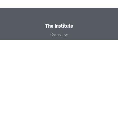
The Institute
Overview
News
Concept and Organization
Team
Bodies and Boards
Funding and Financing
Projects
Press
Dagstuhl's Impact
Jobs
Gender Equality
Good Scientific Practice