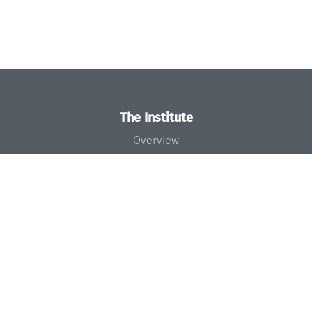
The Institute
Overview
News
Concept and Organization
Team
Bodies and Boards
Funding and Financing
Projects
Press
Dagstuhl's Impact
Jobs