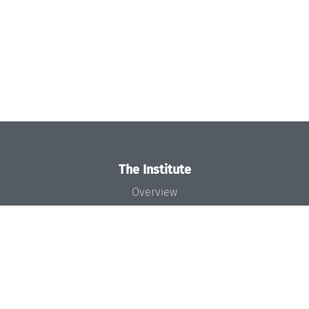
The Institute
Overview
News
Concept and Organization
Team
Bodies and Boards
Funding and Financing
Projects