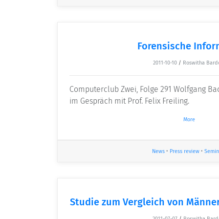
Forensische Infor
2011-10-10
/
Roswitha Bard
Computerclub Zwei, Folge 291 Wolfgang B
im Gespräch mit Prof. Felix Freiling.
More
News
•
Press review
•
Semin
Studie zum Vergleich von Männer
2011-07-07
/
Roswitha Bard