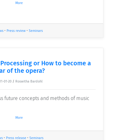
More
ws
•
Press review
•
Seminars
 Processing or How to become a
ar of the opera?
11-01-20
/
Roswitha Bardohl
ss future concepts and methods of music
More
ws
•
Press release
•
Seminars