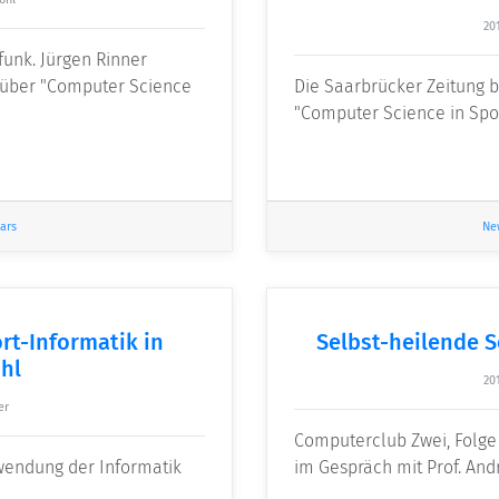
20
funk. Jürgen Rinner
1 über "Computer Science
Die Saarbrücker Zeitung b
"Computer Science in Spo
ars
Ne
rt-Informatik in
Selbst-heilende S
hl
20
er
Computerclub Zwei, Folge
nwendung der Informatik
im Gespräch mit Prof. And