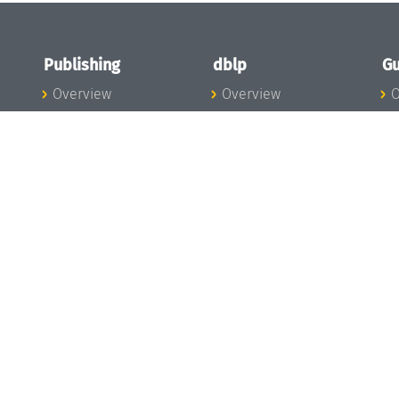
Publishing
dblp
Gu
Overview
Overview
O
To the Publications
To dblp.org
P
Publishing News
dblp News
H
Publishing Team
dblp Team
S
I
s
All Series
dblp Steering
m
LIPIcs
Committee
E
OASIcs
dblp Ethics
C
LITES
Donate to dblp
L
TGDK
A
Dagstuhl Reports
H
s
Open Access Policy
Publication Ethics
Publishing Steering