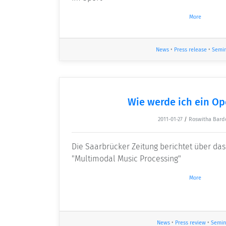
More
News
•
Press release
•
Semi
Wie werde ich ein Op
2011-01-27
/
Roswitha Bard
Die Saarbrücker Zeitung berichtet über da
"Multimodal Music Processing"
More
News
•
Press review
•
Semin