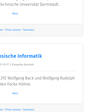
Technische Universität Darmstadt.
More
ws
•
Press review
•
Seminars
nsische Informatik
11-10-17
/
Roswitha Bardohl
 292 Wolfgang Back und Wolfgang Rudolph
sten Focke Höhne.
More
ws
•
Press review
•
Seminars