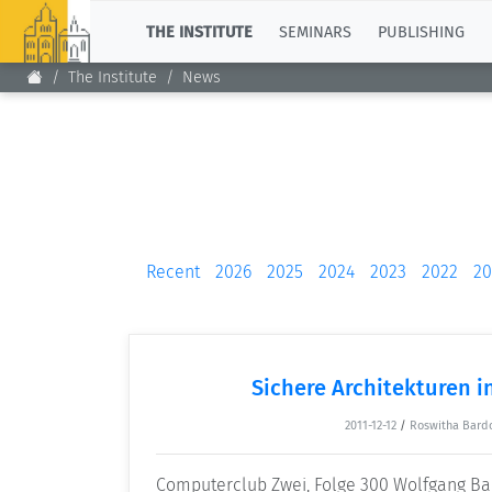
TOP
THE INSTITUTE
SEMINARS
PUBLISHING
The Institute
News
Recent
2026
2025
2024
2023
2022
20
Sichere Architekturen i
2011-12-12
/
Roswitha Bard
Computerclub Zwei, Folge 300 Wolfgang B