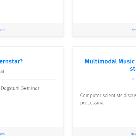
nars
Ne
ernstar?
Multimodal Music
st
ohl
20
s Dagstuhl-Seminar
Computer scientists discu
processing.
ars
Ne