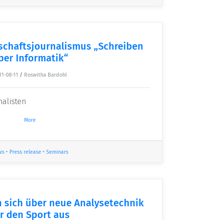
chaftsjournalismus „Schreiben
ber Informatik“
11-08-11
/
Roswitha Bardohl
nalisten
More
ws
•
Press release
•
Seminars
 sich über neue Analysetechnik
r den Sport aus