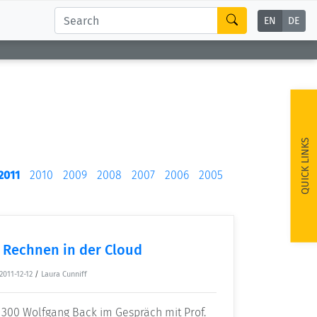
EN
DE
QUICK LINKS
2011
2010
2009
2008
2007
2006
2005
 Rechnen in der Cloud
2011-12-12
/
Laura Cunniff
 300 Wolfgang Back im Gespräch mit Prof.