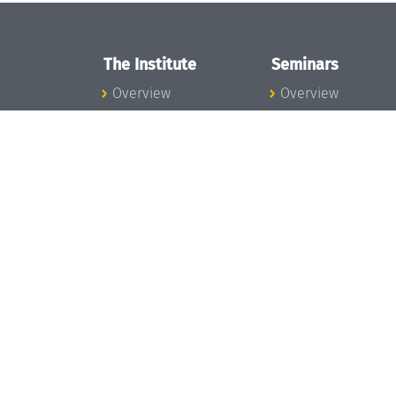
The Institute
Seminars
Overview
Overview
News
Seminar Calendar
Concept and
Seminar News
Organization
Seminar Team
Team
Dagstuhl Seminar
Bodies and Boards
Dagstuhl
Funding and
Perspectives
Financing
GI-Dagstuhl
Projects
Seminars
Press
Summer Schools
Dagstuhl's Impact
Research Meeting
Jobs
Research Guests
Gender Equality
Good Scientific