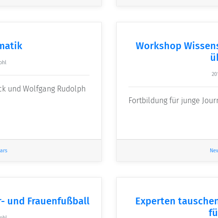
matik
Workshop Wissens
ü
ohl
20
ack und Wolfgang Rudolph
Fortbildung für junge Jour
ars
Ne
- und Frauenfußball
Experten tauschen
fü
ohl