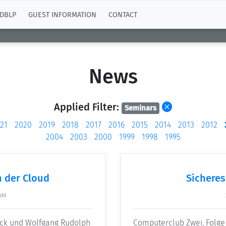
DBLP
GUEST INFORMATION
CONTACT
News
Applied Filter:
Seminars
21
2020
2019
2018
2017
2016
2015
2014
2013
2012
2004
2003
2000
1999
1998
1995
n der Cloud
Sicheres
ohl
ack und Wolfgang Rudolph
Computerclub Zwei, Folge