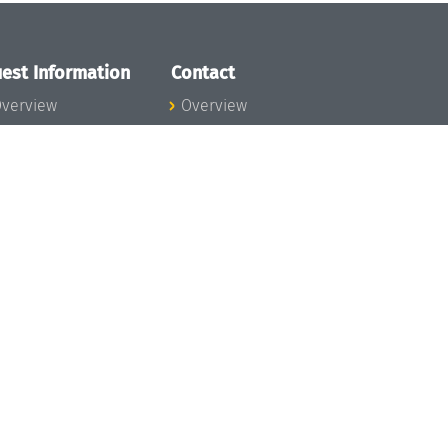
est Information
Contact
verview
Overview
lanning your visit
ow to get to
chloss Dagstuhl
nfection prevention
easures
xpenses
hildcare
ibrary
rt
istory