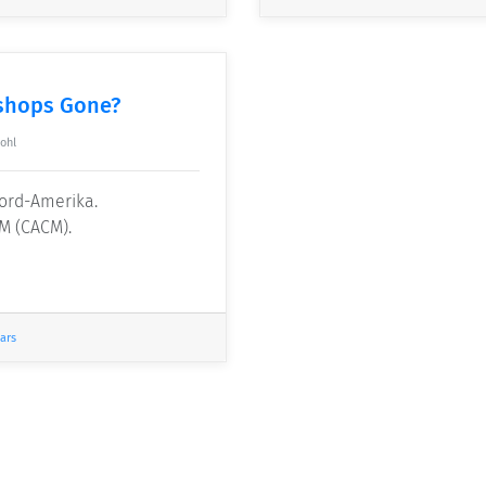
shops Gone?
ohl
Nord-Amerika.
CM (CACM).
ars