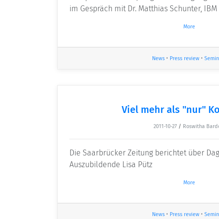
im Gespräch mit Dr. Matthias Schunter, IBM
More
News
•
Press review
•
Semin
Viel mehr als "nur" 
2011-10-27
/
Roswitha Bard
Die Saarbrücker Zeitung berichtet über Dag
Auszubildende Lisa Pütz
More
News
•
Press review
•
Semin