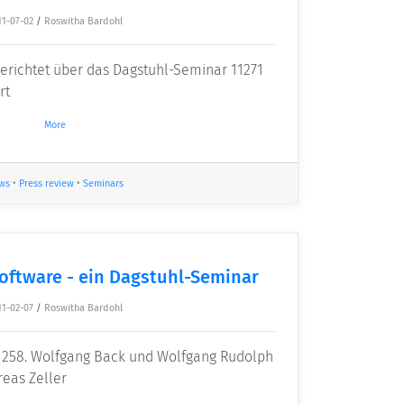
11-07-02
/
Roswitha Bardohl
erichtet über das Dagstuhl-Seminar 11271
rt
More
ws
•
Press review
•
Seminars
oftware - ein Dagstuhl-Seminar
11-02-07
/
Roswitha Bardohl
 258. Wolfgang Back und Wolfgang Rudolph
reas Zeller