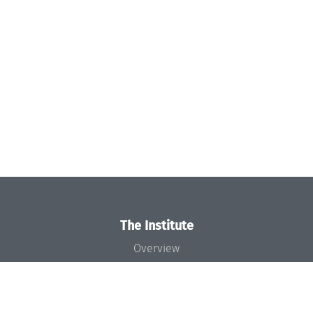
The Institute
Overview
News
Concept and Organization
Team