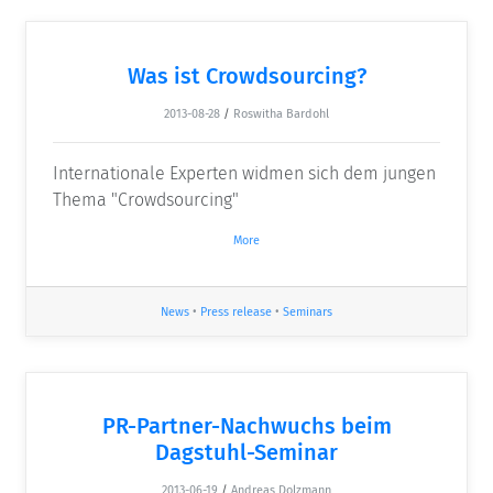
Was ist Crowdsourcing?
2013-08-28
/
Roswitha Bardohl
Internationale Experten widmen sich dem jungen
Thema "Crowdsourcing"
More
News
•
Press release
•
Seminars
PR-Partner-Nachwuchs beim
Dagstuhl-Seminar
2013-06-19
/
Andreas Dolzmann