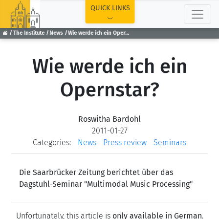
TOP
QUICK LINKS
The Institute
News
Wie werde ich ein Opernstar?
Wie werde ich ein
Opernstar?
Roswitha Bardohl
2011-01-27
Categories:
News
Press review
Seminars
Die Saarbrücker Zeitung berichtet über das
Dagstuhl-Seminar "Multimodal Music Processing"
Unfortunately, this article is
only available in German
.