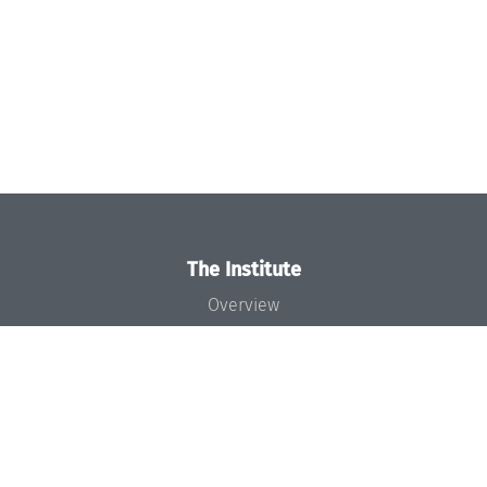
The Institute
Overview
News
Concept and Organization
Team
Bodies and Boards
Funding and Financing
Projects