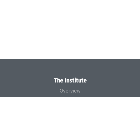
The Institute
Overview
News
Concept and Organization
Team
Bodies and Boards
Funding and Financing