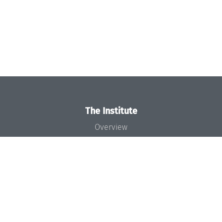
The Institute
Overview
News
Concept and Organization
Team
Bodies and Boards
Funding and Financing
Projects
Press