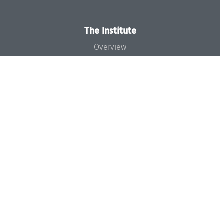
The Institute
Overview
News
Concept and Organization
Team
Bodies and Boards
Funding and Financing
Projects
Press
Dagstuhl's Impact
Jobs
Gender Equality
Good Scientific Practice
Code of Conduct